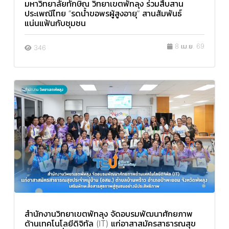
มหาวิทยาลัยทักษิณ วิทยาเขตพัทลุง ร่วมสืบสาน
ประเพณีไทย “รดน้ำขอพรผู้สูงอายุ” สานสัมพันธ์
แน่นแฟ้นกับชุมชน
8 เม.ย. 69
346
สำนักงานวิทยาเขตพัทลุง จัดอบรมพัฒนาศักยภาพ
ด้านเทคโนโลยีดิจิทัล (IT) แก่อาสาสมัครสาธารณสุข